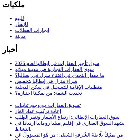
ملكيات
للبيع
للإيجار
إيجارات العطلات
مدينة
أخبار
سوق تأجير العقارات في إيطاليا لعام 2026
سوق العقارات التجارية في مدينة ميلانو
ما مقدار التحدي في اقتناء منزل في إيطاليا؟
شراء منزل في إيطاليا بتخفيض
متطلبات الإقامة للتسجيل في سكن المحلية
تحديث الشقة: من يمكننا اختياره؟
تسويق العقارات مع وجود تباينات
إعادة تركيب عداد الغاز
سوق العقارات الإيطالي: ارتفاع الأسعار وتغير الطلب
يشهد السوق العقاري في إقليم إميليا رومانيا ازدياداً في
النشاط.
مَن يَمتَلِكُ بَلّاطَةَ الشُرفةِ السُفلَى: مَن هُوَ المَسؤولُ عَن