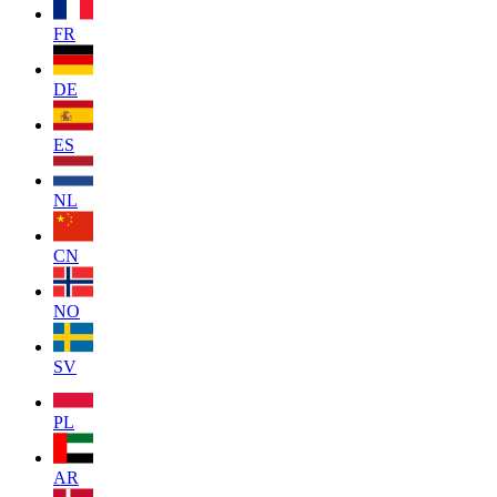
FR
DE
ES
NL
CN
NO
SV
PL
AR