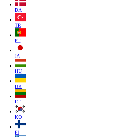
DA
TR
PT
JA
HU
UK
LT
KO
FI