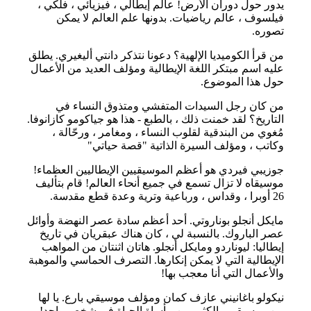
يدور حول دوران الأرض! عالم إيطالي ، فيزيائي ، فلكي ،
فيلسوف ، عالم رياضيات. بدونها علم العالم لا يمكن
تصوره.
من قرأ الكوميديا الإلهية؟ دعونا نتذكر دانتي أليغيري. يطلق
عليه اسم مبتكر اللغة الإيطالية ومؤلف العديد من الأعمال
حول هذا الموضوع.
من كان رجل السيدات المتفشي ومتذوق النساء في
التاريخ؟ لقد خمنت ذلك ، بالطبع - هذا هو جياكومو كازانوفا.
مُغوي من البندقية لقلوب النساء ، ومغامر ، ورحّالة ،
وكاتب ، ومؤلف السيرة الذاتية "قصة حياتي"
جوزيبي فيردي هو أعظم الموسيقيين الإيطاليين العظماء!
موسيقاه لا تزال تسمع في جميع أنحاء العالم! قام بتأليف
26 أوبرا ، وقداس ، ورباعية وترية وعدة قطع مقدسة.
مايكل أنجلو بوناروتي. أحد أعظم سادة عصر النهضة وأوائل
عصر الباروك. بالنسبة لي ، كان هناك عبقريان في تاريخ
إيطاليا: ليوناردو ومايكل أنجلو. هاتان اثنتان من المواهب
الإيطالية التي لا يمكن إنكارها. التصرف الحماسي والموهبة
والأعمال التي أنا معجب بها!
نيكولو باغانيني عازف كمان ومؤلف موسيقي بارع. يا لها
من موسيقى ، الكثير من مأساة الحياة في شخص واحد!