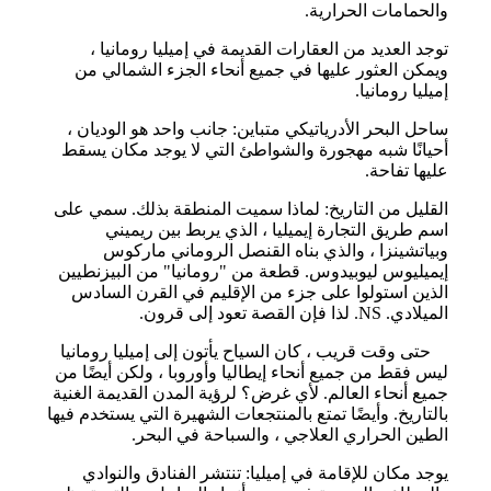
والحمامات الحرارية.
توجد العديد من العقارات القديمة في إميليا رومانيا ،
ويمكن العثور عليها في جميع أنحاء الجزء الشمالي من
إميليا رومانيا.
ساحل البحر الأدرياتيكي متباين: جانب واحد هو الوديان ،
أحيانًا شبه مهجورة والشواطئ التي لا يوجد مكان يسقط
عليها تفاحة. ⠀
القليل من التاريخ: لماذا سميت المنطقة بذلك. سمي على
اسم طريق التجارة إيميليا ، الذي يربط بين ريميني
وبياتشينزا ، والذي بناه القنصل الروماني ماركوس
إيميليوس ليوبيدوس. قطعة من "رومانيا" من البيزنطيين
الذين استولوا على جزء من الإقليم في القرن السادس
الميلادي. NS. لذا فإن القصة تعود إلى قرون.
⠀ حتى وقت قريب ، كان السياح يأتون إلى إميليا رومانيا
ليس فقط من جميع أنحاء إيطاليا وأوروبا ، ولكن أيضًا من
جميع أنحاء العالم. لأي غرض؟ لرؤية المدن القديمة الغنية
بالتاريخ. وأيضًا تمتع بالمنتجعات الشهيرة التي يستخدم فيها
الطين الحراري العلاجي ، والسباحة في البحر.
يوجد مكان للإقامة في إميليا: تنتشر الفنادق والنوادي