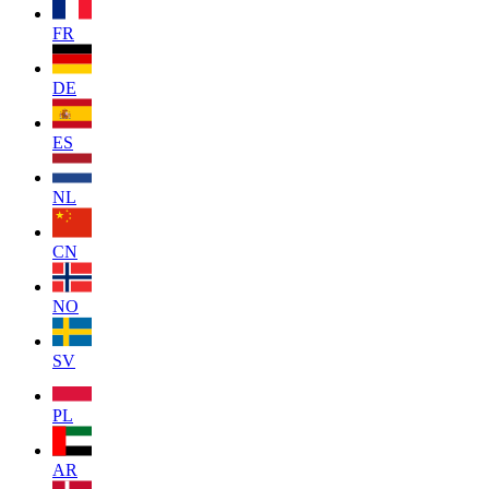
FR
DE
ES
NL
CN
NO
SV
PL
AR