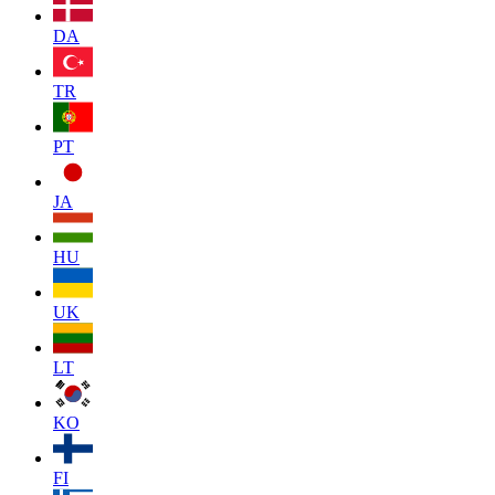
DA
TR
PT
JA
HU
UK
LT
KO
FI