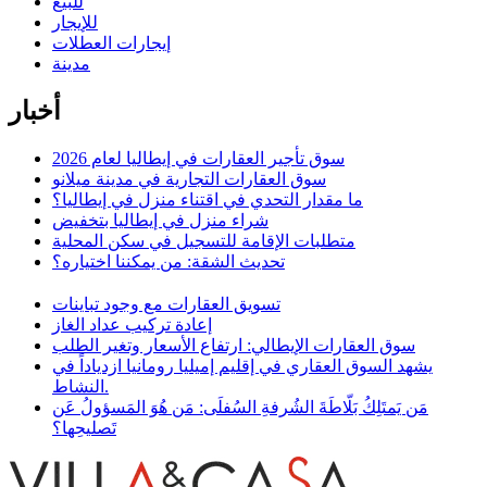
للبيع
للإيجار
إيجارات العطلات
مدينة
أخبار
سوق تأجير العقارات في إيطاليا لعام 2026
سوق العقارات التجارية في مدينة ميلانو
ما مقدار التحدي في اقتناء منزل في إيطاليا؟
شراء منزل في إيطاليا بتخفيض
متطلبات الإقامة للتسجيل في سكن المحلية
تحديث الشقة: من يمكننا اختياره؟
تسويق العقارات مع وجود تباينات
إعادة تركيب عداد الغاز
سوق العقارات الإيطالي: ارتفاع الأسعار وتغير الطلب
يشهد السوق العقاري في إقليم إميليا رومانيا ازدياداً في
النشاط.
مَن يَمتَلِكُ بَلّاطَةَ الشُرفةِ السُفلَى: مَن هُوَ المَسؤولُ عَن
تَصليحِها؟