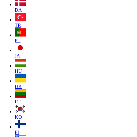
DA
TR
PT
JA
HU
UK
LT
KO
FI