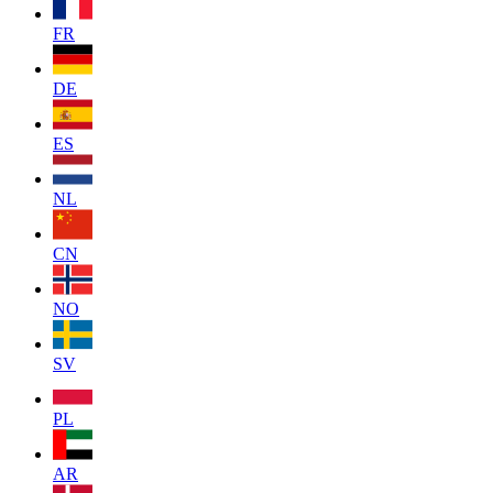
FR
DE
ES
NL
CN
NO
SV
PL
AR