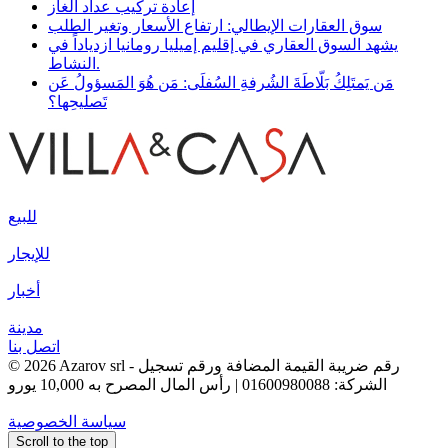
إعادة تركيب عداد الغاز
سوق العقارات الإيطالي: ارتفاع الأسعار وتغير الطلب
يشهد السوق العقاري في إقليم إميليا رومانيا ازدياداً في
النشاط.
مَن يَمتَلِكُ بَلّاطَةَ الشُرفةِ السُفلَى: مَن هُوَ المَسؤولُ عَن
تَصليحِها؟
للبيع
للإيجار
أخبار
مدينة
اتصل بنا
© 2026 Azarov srl - رقم ضريبة القيمة المضافة ورقم تسجيل
الشركة: 01600980088 | رأس المال المصرح به 10,000 يورو
سياسة الخصوصية
Scroll to the top