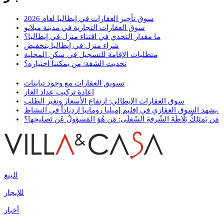
سوق تأجير العقارات في إيطاليا لعام 2026
سوق العقارات التجارية في مدينة ميلانو
ما مقدار التحدي في اقتناء منزل في إيطاليا؟
شراء منزل في إيطاليا بتخفيض
متطلبات الإقامة للتسجيل في سكن المحلية
تحديث الشقة: من يمكننا اختياره؟
تسويق العقارات مع وجود تباينات
إعادة تركيب عداد الغاز
سوق العقارات الإيطالي: ارتفاع الأسعار وتغير الطلب
يشهد السوق العقاري في إقليم إميليا رومانيا ازدياداً في النشاط.
مَن يَمتَلِكُ بَلّاطَةَ الشُرفةِ السُفلَى: مَن هُوَ المَسؤولُ عَن تَصليحِها؟
للبيع
للإيجار
أخبار