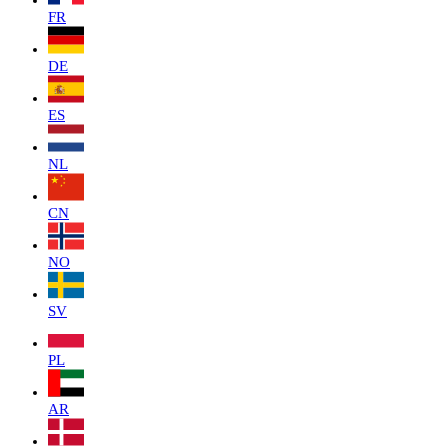
FR
DE
ES
NL
CN
NO
SV
PL
AR