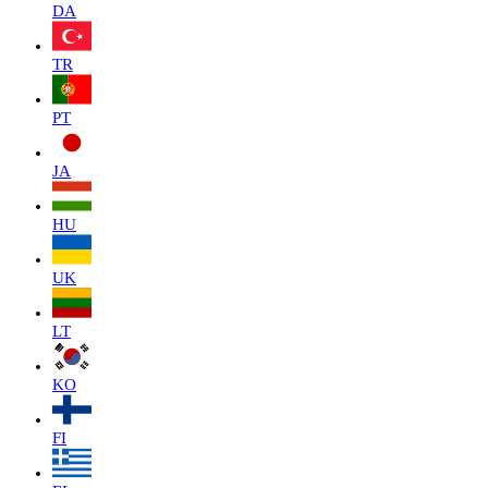
DA
TR
PT
JA
HU
UK
LT
KO
FI