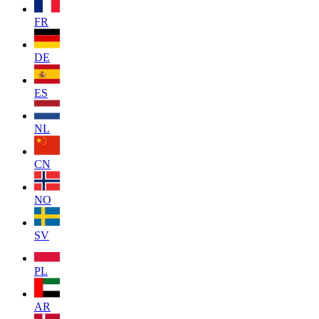
FR
DE
ES
NL
CN
NO
SV
PL
AR