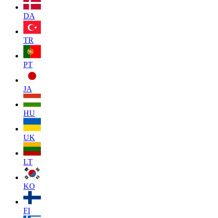
DA
TR
PT
JA
HU
UK
LT
KO
FI