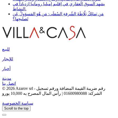
يشهد السوق العقاري في إقليم إميليا رومانيا ازدياداً في
النشاط.
مَن يَمتَلِكُ بَلّاطَةَ الشُرفةِ السُفلَى: مَن هُوَ المَسؤولُ عَن
تَصليحِها؟
للبيع
للإيجار
أخبار
مدينة
اتصل بنا
© 2026 Azarov srl - رقم ضريبة القيمة المضافة ورقم تسجيل
الشركة: 01600980088 | رأس المال المصرح به 10,000 يورو
سياسة الخصوصية
Scroll to the top