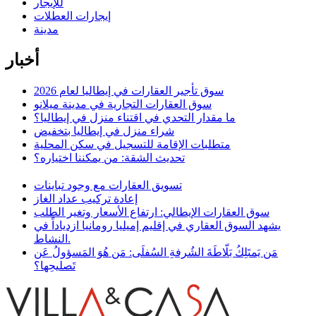
للإيجار
إيجارات العطلات
مدينة
أخبار
سوق تأجير العقارات في إيطاليا لعام 2026
سوق العقارات التجارية في مدينة ميلانو
ما مقدار التحدي في اقتناء منزل في إيطاليا؟
شراء منزل في إيطاليا بتخفيض
متطلبات الإقامة للتسجيل في سكن المحلية
تحديث الشقة: من يمكننا اختياره؟
تسويق العقارات مع وجود تباينات
إعادة تركيب عداد الغاز
سوق العقارات الإيطالي: ارتفاع الأسعار وتغير الطلب
يشهد السوق العقاري في إقليم إميليا رومانيا ازدياداً في
النشاط.
مَن يَمتَلِكُ بَلّاطَةَ الشُرفةِ السُفلَى: مَن هُوَ المَسؤولُ عَن
تَصليحِها؟