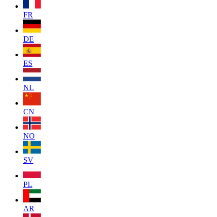
FR
DE
ES
NL
CN
NO
SV
PL
AR