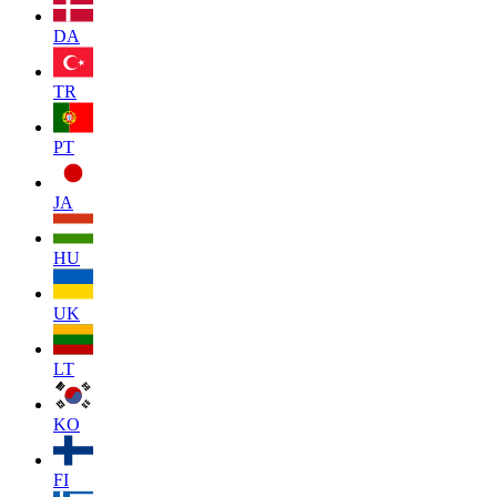
DA
TR
PT
JA
HU
UK
LT
KO
FI