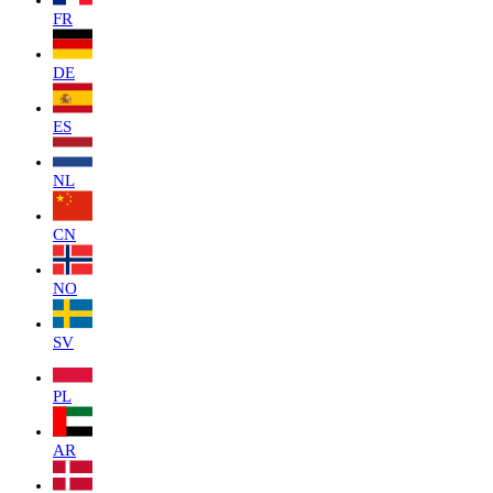
FR
DE
ES
NL
CN
NO
SV
PL
AR