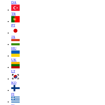
DA
TR
PT
JA
HU
UK
LT
KO
FI