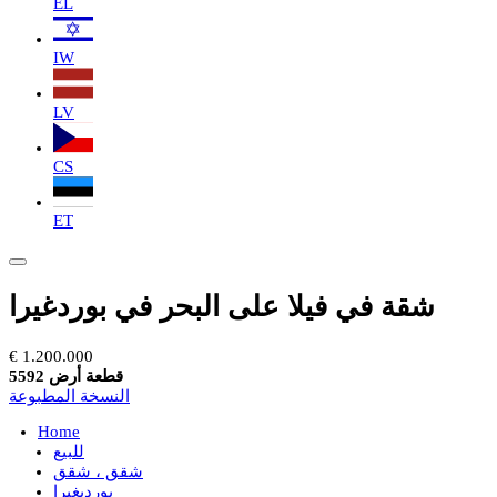
EL
IW
LV
CS
ET
شقة في فيلا على البحر في بوردغيرا
€ 1.200.000
قطعة أرض 5592
النسخة المطبوعة
Home
للبيع
شقق ، شقق
بورديغيرا