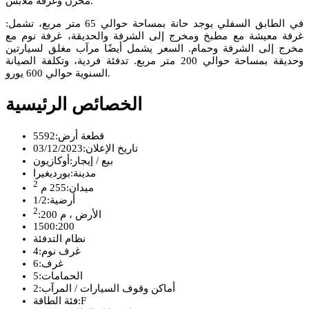
مخزن وغرفة ملابس.
في الطابق السفلي يوجد حانة بمساحة حوالي 65 متر مربع، تشمل:
غرفة معيشة مع مطبخ ومخرج إلى الشرفة والحديقة، غرفة نوم مع
مخرج إلى الشرفة وحمام. السعر يشمل أيضًا مرآب مغلق لسيارتين
وحديقة بمساحة حوالي 200 متر مربع. تدفئة فردية، وتكلفة الصيانة
السنوية حوالي 600 يورو.
الخصائص الرئيسية
قطعة أرض:
5592
تاريخ الإعلان:
03/12/2023
بيع / إيجار:
أوكازيون
مدينة:
بورديغيرا
2
ميدان:
255 م
أرضية:
1/2
2
الأرض ، م
200
:
1500:
200
نظام التدفئة
غرف نوم:
4
غرف:
6
الحمامات:
5
أماكن وقوف السيارات / المرآب:
2
F
فئة الطاقة: