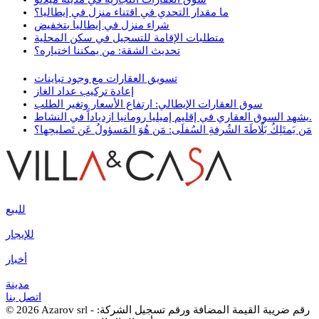
ما مقدار التحدي في اقتناء منزل في إيطاليا؟
شراء منزل في إيطاليا بتخفيض
متطلبات الإقامة للتسجيل في سكن المحلية
تحديث الشقة: من يمكننا اختياره؟
تسويق العقارات مع وجود تباينات
إعادة تركيب عداد الغاز
سوق العقارات الإيطالي: ارتفاع الأسعار وتغير الطلب
يشهد السوق العقاري في إقليم إميليا رومانيا ازدياداً في النشاط.
مَن يَمتَلِكُ بَلّاطَةَ الشُرفةِ السُفلَى: مَن هُوَ المَسؤولُ عَن تَصليحِها؟
للبيع
للإيجار
أخبار
مدينة
اتصل بنا
© 2026 Azarov srl - رقم ضريبة القيمة المضافة ورقم تسجيل الشركة: