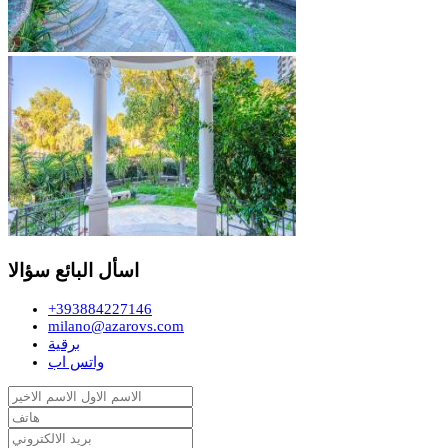
اسأل البائع سؤالا
+393884227146
milano@azarovs.com
برقية
واتس اب