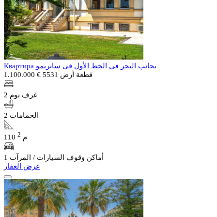
Квартира بجانب البحر في الخط الأول في سانريمو
قطعة أرض 5531
€ 1.100.000
2 غرف نوم
2 الحمامات
2
110 م
1 أماكن وقوف السيارات / المرآب
عرض العقار