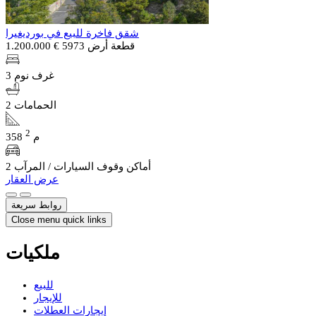
شقق فاخرة للبيع في بورديغيرا
قطعة أرض 5973
€ 1.200.000
3 غرف نوم
2 الحمامات
2
358 م
2 أماكن وقوف السيارات / المرآب
عرض العقار
روابط سريعة
Close menu quick links
ملكيات
للبيع
للإيجار
إيجارات العطلات