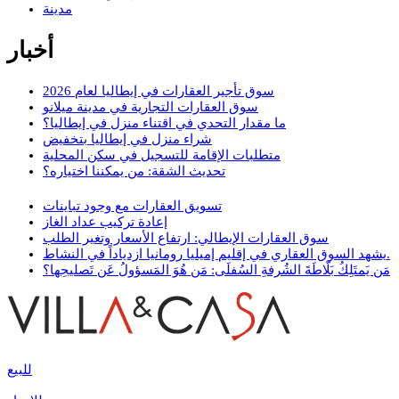
مدينة
أخبار
سوق تأجير العقارات في إيطاليا لعام 2026
سوق العقارات التجارية في مدينة ميلانو
ما مقدار التحدي في اقتناء منزل في إيطاليا؟
شراء منزل في إيطاليا بتخفيض
متطلبات الإقامة للتسجيل في سكن المحلية
تحديث الشقة: من يمكننا اختياره؟
تسويق العقارات مع وجود تباينات
إعادة تركيب عداد الغاز
سوق العقارات الإيطالي: ارتفاع الأسعار وتغير الطلب
يشهد السوق العقاري في إقليم إميليا رومانيا ازدياداً في النشاط.
مَن يَمتَلِكُ بَلّاطَةَ الشُرفةِ السُفلَى: مَن هُوَ المَسؤولُ عَن تَصليحِها؟
للبيع