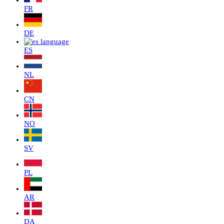
FR
DE
ES
NL
CN
NO
SV
PL
AR
DA