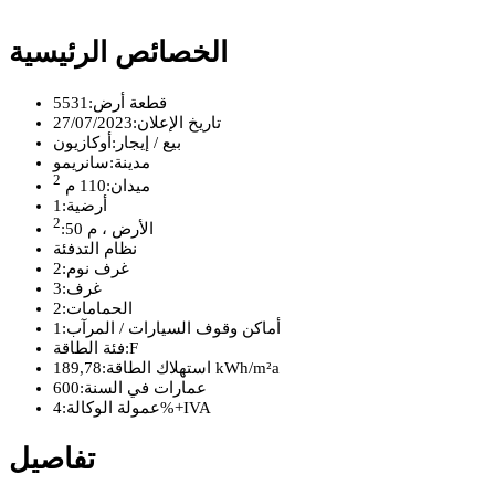
الخصائص الرئيسية
قطعة أرض:
5531
تاريخ الإعلان:
27/07/2023
بيع / إيجار:
أوكازيون
مدينة:
سانريمو
2
ميدان:
110 م
أرضية:
1
2
الأرض ، م
50
:
نظام التدفئة
غرف نوم:
2
غرف:
3
الحمامات:
2
أماكن وقوف السيارات / المرآب:
1
F
فئة الطاقة:
189,78 kWh/m²a
استهلاك الطاقة:
عمارات في السنة:
600
4%+IVA
عمولة الوكالة:
تفاصيل