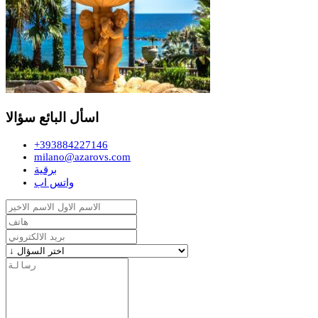
اسأل البائع سؤالا
+393884227146
milano@azarovs.com
برقية
واتس اب