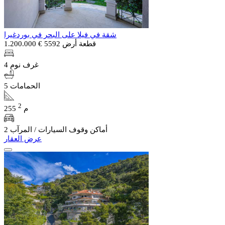
شقة في فيلا على البحر في بوردغيرا
قطعة أرض 5592
€ 1.200.000
4 غرف نوم
5 الحمامات
2
255 م
2 أماكن وقوف السيارات / المرآب
عرض العقار