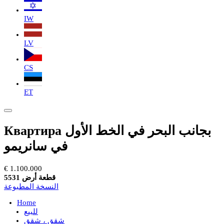
IW
LV
CS
ET
Квартира بجانب البحر في الخط الأول
في سانريمو
€ 1.100.000
قطعة أرض 5531
النسخة المطبوعة
Home
للبيع
شقق ، شقق