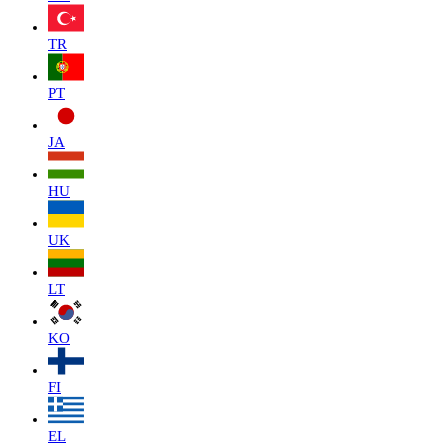
TR
PT
JA
HU
UK
LT
KO
FI
EL