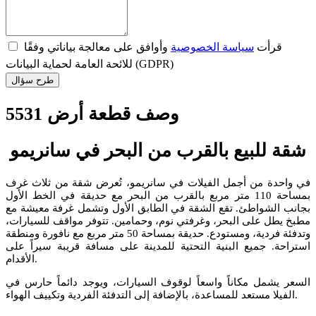
قرأت
سياسة الخصوصية
وأوافق على معالجة بياناتي وفقًا
للائحة العامة لحماية البيانات (GDPR)
طرح سؤال
وصف قطعة أرض 5531
شقة للبيع بالقرب من البحر في سانريمو
في واحدة من أجمل الفيلات في سانريمو، تُعرض شقة من ثلاث غرف
بمساحة 110 متر مربع بالقرب من البحر مع حديقة في الخط الأول
بجانب الشواطئ. تقع الشقة في الطابق الأول وتشمل غرفة معيشة مع
مطبخ يطل على البحر، وغرفتي نوم، وحمامين. تتوفر مواقف للسيارات،
وتدفئة فردية، ومستودع. حديقة بمساحة 50 متر مربع مع نافورة ومنطقة
استراحة. جميع البنية التحتية للمدينة على مسافة قريبة سيراً على
الأقدام.
السعر يشمل مكاناً واسعاً لوقوف السيارات، ويوجد دائماً حارس في
الفيلا مستعد للمساعدة، بالإضافة إلى التدفئة الفردية وتكييف الهواء.