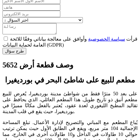
قرأت
سياسة الخصوصية
وأوافق على معالجة بياناتي وفقًا للائحة
العامة لحماية البيانات (GDPR)
طرح سؤال
وصف قطعة أرض 5652
مطعم للبيع على شاطئ البحر في بورديغيرا
على بعد 50 مترًا فقط من شواطئ مدينة بورديغيرا، يُعرض للبيع
مطعم أنيق ذو تاريخ طويل. هذا المطعم العائلي، الذي يحافظ على
تقاليد المطبخ الليغوري لعدة عقود، يُعتبر بالفعل مكانًا مميزًا في
بورديغيرا، حيث يقع في قلب المدينة.
يُباع المطعم مع المباني والتصريح لإدارة الأعمال. تبلغ المساحة
الإجمالية 104 متر مربع، ويقع في الطابق الأول حيث يمكن ترتيب
حوالي 10 طاولات في الداخل و10 طاولات أخرى في الخارج، مما