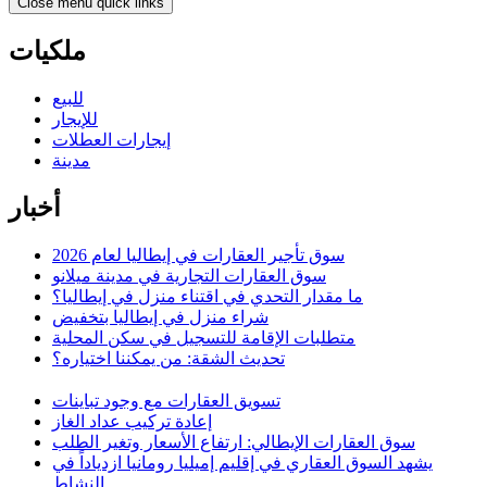
Close menu quick links
ملكيات
للبيع
للإيجار
إيجارات العطلات
مدينة
أخبار
سوق تأجير العقارات في إيطاليا لعام 2026
سوق العقارات التجارية في مدينة ميلانو
ما مقدار التحدي في اقتناء منزل في إيطاليا؟
شراء منزل في إيطاليا بتخفيض
متطلبات الإقامة للتسجيل في سكن المحلية
تحديث الشقة: من يمكننا اختياره؟
تسويق العقارات مع وجود تباينات
إعادة تركيب عداد الغاز
سوق العقارات الإيطالي: ارتفاع الأسعار وتغير الطلب
يشهد السوق العقاري في إقليم إميليا رومانيا ازدياداً في
النشاط.