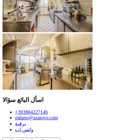
اسأل البائع سؤالا
+393884227146
milano@azarovs.com
برقية
واتس اب