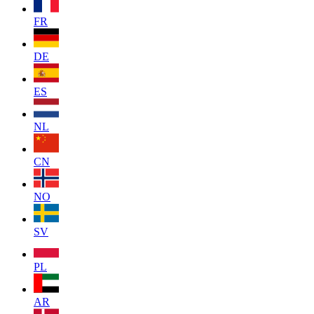
FR
DE
ES
NL
CN
NO
SV
PL
AR