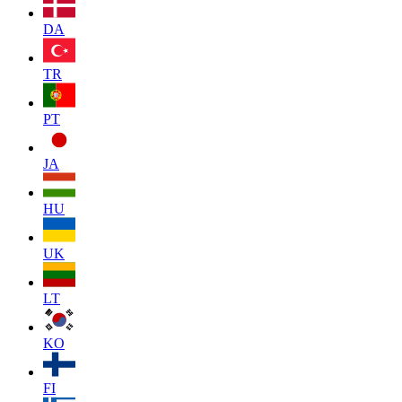
DA
TR
PT
JA
HU
UK
LT
KO
FI