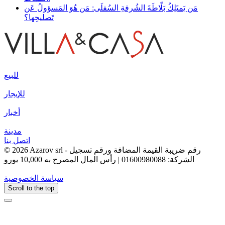
مَن يَمتَلِكُ بَلّاطَةَ الشُرفةِ السُفلَى: مَن هُوَ المَسؤولُ عَن
تَصليحِها؟
للبيع
للإيجار
أخبار
مدينة
اتصل بنا
© 2026 Azarov srl - رقم ضريبة القيمة المضافة ورقم تسجيل
الشركة: 01600980088 | رأس المال المصرح به 10,000 يورو
سياسة الخصوصية
Scroll to the top