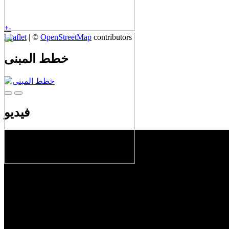
+
-
Leaflet
| ©
OpenStreetMap
contributors
خطط المبنى
فيديو