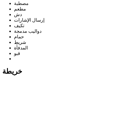
مصطبة
مطعم
دش
إرسال الإشارات
تكيف
دواليب مدمجة
حمام
شريط
المدفأة
قبو
خريطة