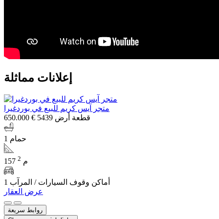
إعلانات مماثلة
متجر آيس كريم للبيع في بوردغيرا
قطعة أرض 5439
€ 650.000
1 حمام
2
157 م
1 أماكن وقوف السيارات / المرآب
عرض العقار
روابط سريعة