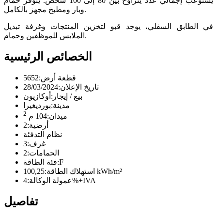
يستوعب إجمالي عدد يتراوح بين 80 إلى 100 شخص. يتوفر حمام
وبار ومطبخ مجهز بالكامل.
في الطابق السفلي، يوجد قبو لتخزين المنتجات وغرفة تبديل
الملابس للموظفين وحمام.
الخصائص الرئيسية
قطعة أرض:
5652
تاريخ الإعلان:
28/03/2024
بيع / إيجار:
أوكازيون
مدينة:
بورديغيرا
2
ميدان:
104 م
أرضية:
2
نظام التدفئة
غرف:
3
الحمامات:
2
F
فئة الطاقة:
100,25 kWh/m²
استهلاك الطاقة:
4%+IVA
عمولة الوكالة:
تفاصيل