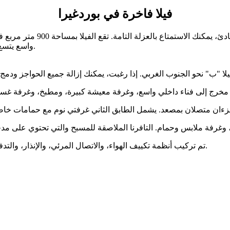
فيلا فاخرة في بوردغيرا
واسع يتسع لـ 6 سيارات، صالة رياضية/غرفة تبديل ملابس، منطقة للشواء وفرن.
تم تركيب أنظمة تكييف الهواء، والاتصال المرئي، والإنذار، والتدفئة الفردية. جميع الأثاث مصنوع حسب الطلب، والنوافذ مصنوعة يدوياً.