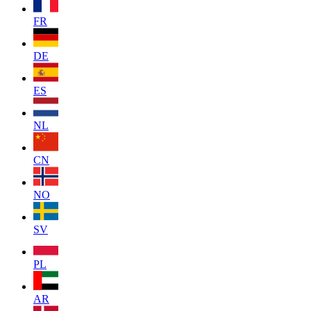
FR
DE
ES
NL
CN
NO
SV
PL
AR