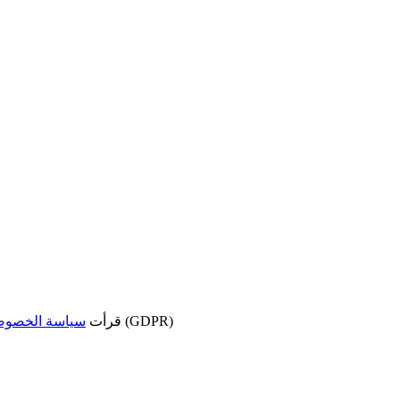
وأوافق على معالجة بياناتي وفقًا للائحة العامة لحماية البيانات (GDPR)
قرأت
سياسة الخصوص