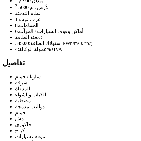
ميدان:
900 م
2
الأرض ، م
5000
:
نظام التدفئة
غرف نوم:
15
الحمامات:
8
أماكن وقوف السيارات / المرآب:
6
C
فئة الطاقة:
345,00 kWh/m² в год
استهلاك الطاقة:
4%+IVA
عمولة الوكالة:
تفاصيل
ساونا / حمام
شرفة
المدفأة
الكباب والشواء
مصطبة
دواليب مدمجة
حمام
دش
جاكوزي
كراج
موقف سيارات