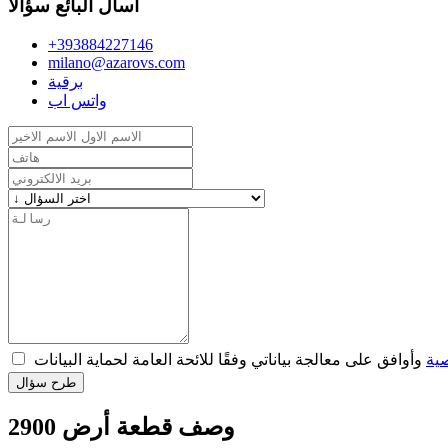
اسأل البائع سؤالا
+393884227146
milano@azarovs.com
برقية
واتس اب
ية
طرح سؤال
وصف قطعة أرض 2900