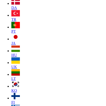
DA
TR
PT
JA
HU
UK
LT
KO
FI