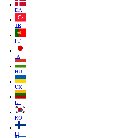
DA
TR
PT
JA
HU
UK
LT
KO
FI