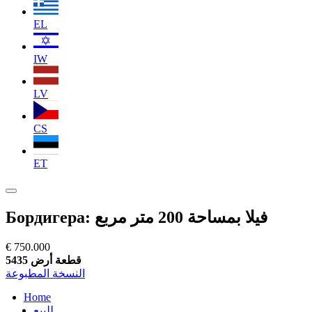
EL
IW
LV
CS
ET
Бордигера: فيلا بمساحة 200 متر مربع
€ 750.000
قطعة أرض 5435
النسخة المطبوعة
Home
للبيع