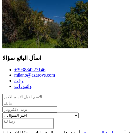
اسأل البائع سؤالا
+393884227146
milano@azarovs.com
برقية
واتس اب