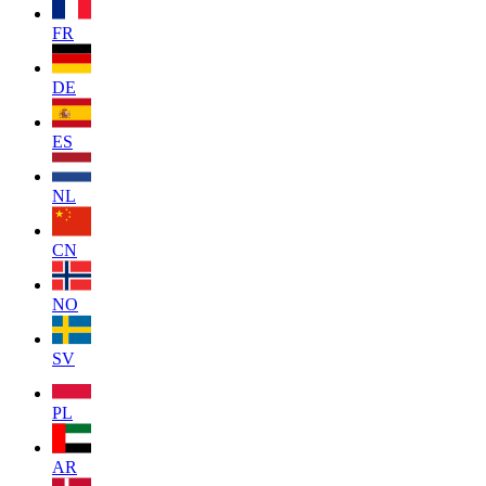
FR
DE
ES
NL
CN
NO
SV
PL
AR