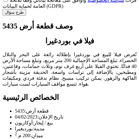
قرأت
سياسة الخصوصية
وأوافق على معالجة بياناتي وفقًا للائحة
العامة لحماية البيانات (GDPR)
طرح سؤال
وصف قطعة أرض 5435
فيلا في بوردغيرا
تُعرض فيلا للبيع في بوردغيرا بإطلالة رائعة على البحر والتلال
الخضراء. تبلغ المساحة الإجمالية 200 متر مربع، وتبلغ مساحة الأرض
40 فدانًا. تحتوي الفيلا على أربع غرف نوم، وثلاث حمامات، وقاعتين،
ومطبخين، بالإضافة إلى تراسات واسعة. الحديقة مزينة بأشجار
الفاكهة والزهور. يمكن تركيب مسبح. نظام تدفئة فردي ومكيفات
هواء. تتسع مواقف السيارات لست سيارات.
الخصائص الرئيسية
قطعة أرض:
5435
تاريخ الإعلان:
04/02/2023
بيع / إيجار:
أوكازيون
مدينة:
بورديغيرا
2
ميدان:
200 م