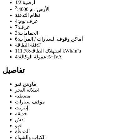
أرضية:
1/2
2
الأرض ، م
4000
:
نظام التدفئة
غرف نوم:
4
غرف:
7
الحمامات:
3
أماكن وقوف السيارات / المرآب:
6
F
فئة الطاقة:
111,78 kWh/m²a
استهلاك الطاقة:
4%+IVA
عمولة الوكالة:
تفاصيل
ماونتن فيو
اطلالة البحر
مصطبة
موقف سيارات
إنترنت
حديقة
دش
قبو
المدفأة
الكباب والشواء