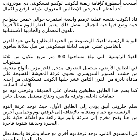
أصبحت أسطورة كإقامة ريفية للكونت لوكينو فيسكونتي دي مودروني،
أحد أعظم المخرجين الإيطاليين المعروف بذوقه الرفيع والكمال.
قاد الكونت بنفسه عملية ترميم واسعة استمرت حوالي خمس سنوات،
حيث وضع فيها حبه للجمال. بفضل ذلك، يعتبر العقار اليوم مثالاً فريداً
للذوق المعماري والجاذبية الاستثنائية.
البوابة الرئيسية للفيلا، المصنوعة من الحديد المطاوع والتي تعود للقرن
الخامس عشر، أُهدِيَت لعائلة فيسكونتي من قبل سلالة سافوي.
الفيلا الرئيسية التي تبلغ مساحتها 800 متر مربع تتكون من ثلاثة
مستويات.
في الطابق الأرضي، يستقبل الضيوف مدخل فاخر مزين بألواح منحوتة
من خشب الصنوبر السويسري. تحتوي غرفة المعيشة الفسيحة على
مدفأة نادرة من القرن الثامن عشر جلبها الكونت فيسكونتي من إحدى
إقاماته السابقة.
كما يضم هذا الطابق مطبخين يفتحان على الحديقة، وغرفتي نوم مع
حمامات داخلية، وغرفة ملابس، وجناح مستقل بمدخل خاص.
سلم حلزوني أنيق يؤدي إلى الطابق الأول، حيث توجد غرفة النوم
الرئيسية مع حمام ومدفأة، بالإضافة إلى غرفتي نوم وحمامين آخرين.
من هنا يفتح مخرج إلى شرفة بانورامية رائعة مع إطلالة خلابة على
البحيرة وحديقة شتوية فاخرة.
في المستوى الثاني، توجد غرفة نوم أخرى مع حمام وشرفة واسعة تطل
على الجبال والبحيرة.