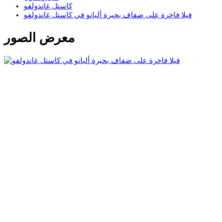
كاستل غاندولفو
فيلا فاخرة على ضفاف بحيرة ألبانو في كاستل غاندولفو
معرض الصور