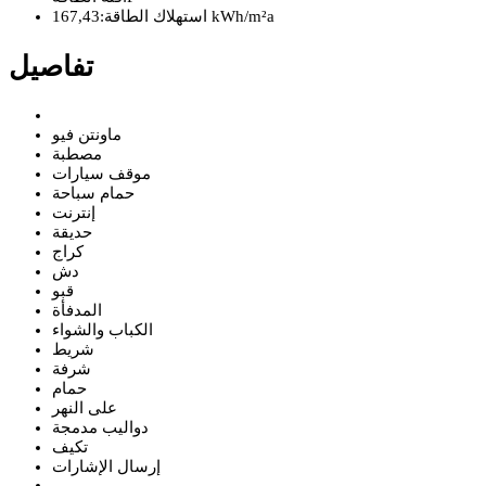
167,43 kWh/m²a
استهلاك الطاقة:
تفاصيل
ماونتن فيو
مصطبة
موقف سيارات
حمام سباحة
إنترنت
حديقة
كراج
دش
قبو
المدفأة
الكباب والشواء
شريط
شرفة
حمام
على النهر
دواليب مدمجة
تكيف
إرسال الإشارات