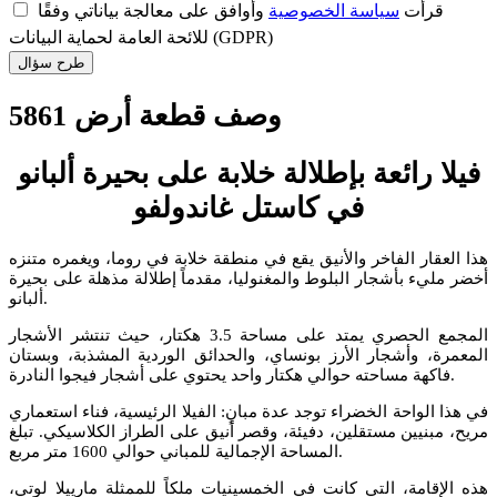
قرأت
سياسة الخصوصية
وأوافق على معالجة بياناتي وفقًا
للائحة العامة لحماية البيانات (GDPR)
طرح سؤال
وصف قطعة أرض 5861
فيلا رائعة بإطلالة خلابة على بحيرة ألبانو
في كاستل غاندولفو
هذا العقار الفاخر والأنيق يقع في منطقة خلابة في روما، ويغمره متنزه
أخضر مليء بأشجار البلوط والمغنوليا، مقدماً إطلالة مذهلة على بحيرة
ألبانو.
المجمع الحصري يمتد على مساحة 3.5 هكتار، حيث تنتشر الأشجار
المعمرة، وأشجار الأرز بونساي، والحدائق الوردية المشذبة، وبستان
فاكهة مساحته حوالي هكتار واحد يحتوي على أشجار فيجوا النادرة.
في هذا الواحة الخضراء توجد عدة مبانٍ: الفيلا الرئيسية، فناء استعماري
مريح، مبنيين مستقلين، دفيئة، وقصر أنيق على الطراز الكلاسيكي. تبلغ
المساحة الإجمالية للمباني حوالي 1600 متر مربع.
هذه الإقامة، التي كانت في الخمسينيات ملكاً للممثلة مارييلا لوتي،