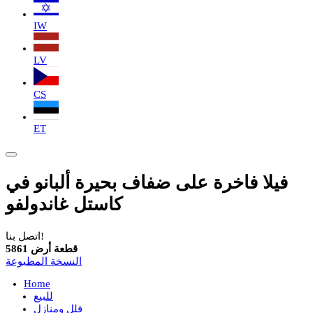
IW
LV
CS
ET
فيلا فاخرة على ضفاف بحيرة ألبانو في
كاستل غاندولفو
اتصل بنا!
قطعة أرض 5861
النسخة المطبوعة
Home
للبيع
فلل ومنازل