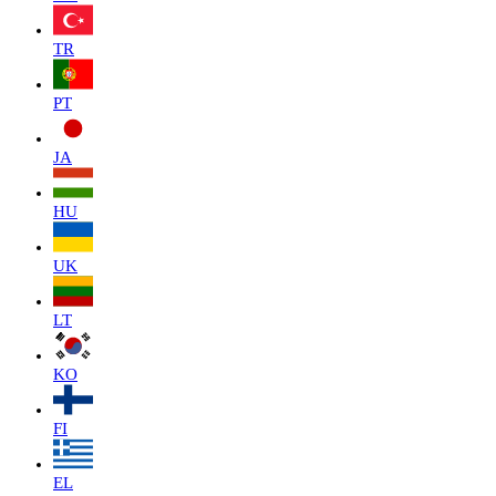
TR
PT
JA
HU
UK
LT
KO
FI
EL