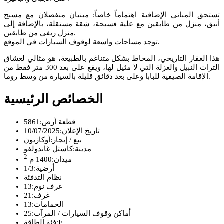
تستحق المباني الإضافية اهتماماً خاصاً: مبنيان منفصلان مع مسبح
أنيق، منزل من طابقين مع علية فسيحة، شقة مستقلة، بالإضافة إلى
منزل ريفي من طابقين.
توجد مساحات واسعة لوقوف السيارات في الموقع.
هذا العقار التاريخي، المحاط بشكل متناغم بالطبيعة، هو مثالي لعشاق
التراث النبيل والعزلة التي لا مثيل لها، ويقع على بعد 300 متر فقط من
الإقامة الصيفية للبابا وعلى بعد دقائق قليلة بالسيارة من وسط روما.
الخصائص الرئيسية
قطعة أرض:
5861
تاريخ الإعلان:
10/07/2025
بيع / إيجار:
أوكازيون
مدينة:
كاستل غاندولفو
2
ميدان:
1400 م
أرضية:
1/3
نظام التدفئة
غرف نوم:
13
غرف:
21
الحمامات:
13
أماكن وقوف السيارات / المرآب:
25
F
فئة الطاقة: