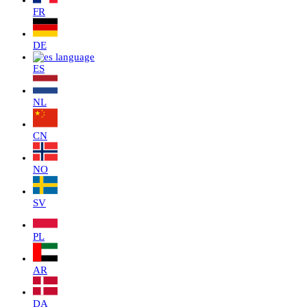
FR
DE
ES
NL
CN
NO
SV
PL
AR
DA