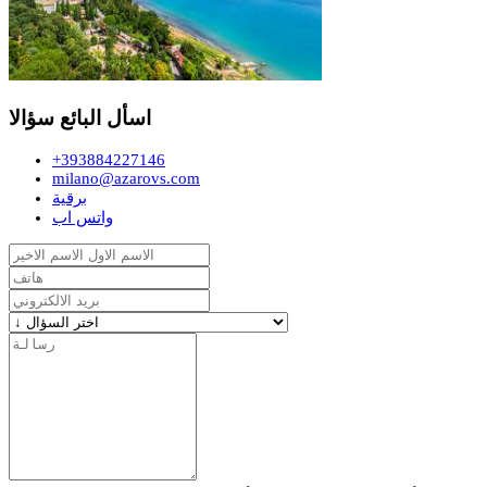
اسأل البائع سؤالا
+393884227146
milano@azarovs.com
برقية
واتس اب