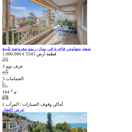
شقة بنتهاوس فاخرة في سان ريمو معروضة للبيع
قطعة أرض 5343
€ 1.000.000
3 غرف نوم
3 الحمامات
2
104 م
1 أماكن وقوف السيارات / المرآب
عرض العقار