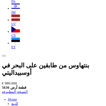
EL
IW
LV
CS
ET
بنتهاوس من طابقين على البحر في
أوسبيداليتي
€ 980.000
قطعة أرض 5636
النسخة المطبوعة
Home
للبيع