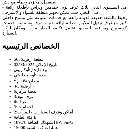
منفصل، مخزن وحمام مع دش.
- في المستوى الثاني ثلاث غرف نوم، حمامين وتراس بإطلالة رائعة
على البحر، حيث يمكن تجهيز منطقة للشواء والاسترخاء.
يحيط بالشقة حديقة قديمة رائعة مع خدمات متنوعة مثل مسبح داخلي
كبير مع غرف تبديل الملابس، صالة لياقة بدنية، شرفة مشمسة، خدمات
كونسيرج ومراقبة بالفيديو. تشمل تكلفة العقار مرآب ومكان لركن
السيارة.
الخصائص الرئيسية
قطعة أرض:
5636
تاريخ الإعلان:
02/03/2024
بيع / إيجار:
أوكازيون
مدينة:
أوسبيداليتي
2
ميدان:
184 م
أرضية:
4/5
تدفئة مركزية
غرف نوم:
3
غرف:
4
الحمامات:
3
أماكن وقوف السيارات / المرآب:
2
E
فئة الطاقة:
189,78 kWh/m²a
استهلاك الطاقة:
عمارات في السنة:
15000