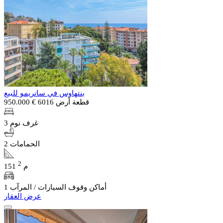
بنتهاوس في سانريمو للبيع
قطعة أرض 6016
€ 950.000
3 غرف نوم
2 الحمامات
2
151 م
1 أماكن وقوف السيارات / المرآب
عرض العقار