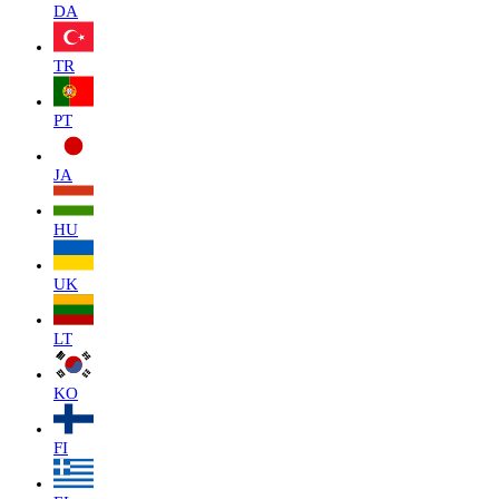
DA
TR
PT
JA
HU
UK
LT
KO
FI