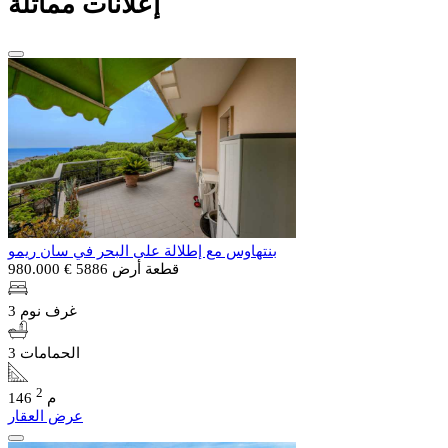
إعلانات مماثلة
بنتهاوس مع إطلالة على البحر في سان ريمو
قطعة أرض 5886
€ 980.000
3 غرف نوم
3 الحمامات
2
146 م
عرض العقار