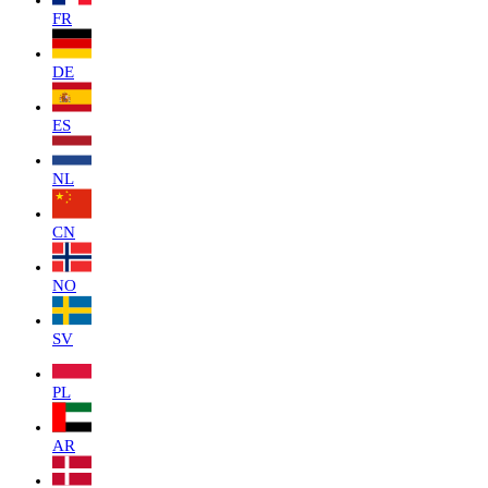
FR
DE
ES
NL
CN
NO
SV
PL
AR