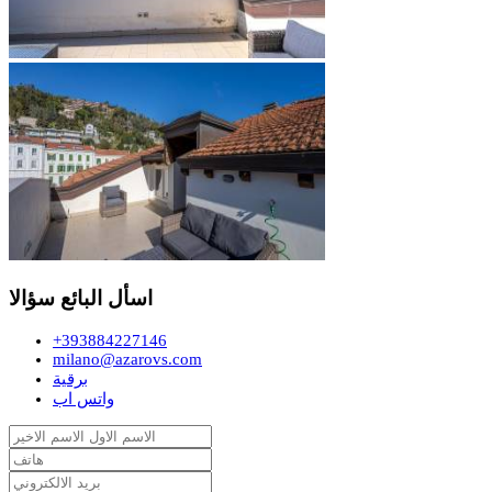
اسأل البائع سؤالا
+393884227146
milano@azarovs.com
برقية
واتس اب