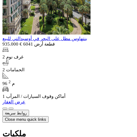
بنتهاوس مطل على البحر في أوسبدالتي للبيع
قطعة أرض 6041
€ 935.000
2 غرف نوم
2 الحمامات
2
96 م
1 أماكن وقوف السيارات / المرآب
عرض العقار
روابط سريعة
Close menu quick links
ملكيات