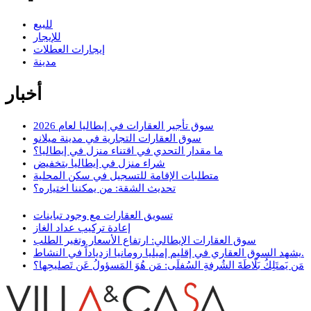
للبيع
للإيجار
إيجارات العطلات
مدينة
أخبار
سوق تأجير العقارات في إيطاليا لعام 2026
سوق العقارات التجارية في مدينة ميلانو
ما مقدار التحدي في اقتناء منزل في إيطاليا؟
شراء منزل في إيطاليا بتخفيض
متطلبات الإقامة للتسجيل في سكن المحلية
تحديث الشقة: من يمكننا اختياره؟
تسويق العقارات مع وجود تباينات
إعادة تركيب عداد الغاز
سوق العقارات الإيطالي: ارتفاع الأسعار وتغير الطلب
يشهد السوق العقاري في إقليم إميليا رومانيا ازدياداً في النشاط.
مَن يَمتَلِكُ بَلّاطَةَ الشُرفةِ السُفلَى: مَن هُوَ المَسؤولُ عَن تَصليحِها؟