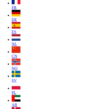
FR
DE
ES
NL
CN
NO
SV
PL
AR