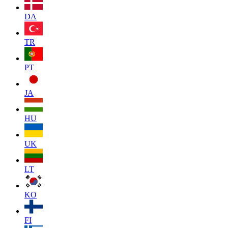
DA
TR
PT
JA
HU
UK
LT
KO
FI