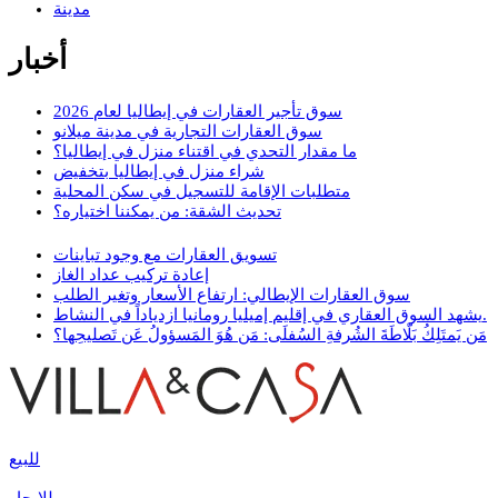
مدينة
أخبار
سوق تأجير العقارات في إيطاليا لعام 2026
سوق العقارات التجارية في مدينة ميلانو
ما مقدار التحدي في اقتناء منزل في إيطاليا؟
شراء منزل في إيطاليا بتخفيض
متطلبات الإقامة للتسجيل في سكن المحلية
تحديث الشقة: من يمكننا اختياره؟
تسويق العقارات مع وجود تباينات
إعادة تركيب عداد الغاز
سوق العقارات الإيطالي: ارتفاع الأسعار وتغير الطلب
يشهد السوق العقاري في إقليم إميليا رومانيا ازدياداً في النشاط.
مَن يَمتَلِكُ بَلّاطَةَ الشُرفةِ السُفلَى: مَن هُوَ المَسؤولُ عَن تَصليحِها؟
للبيع
للإيجار