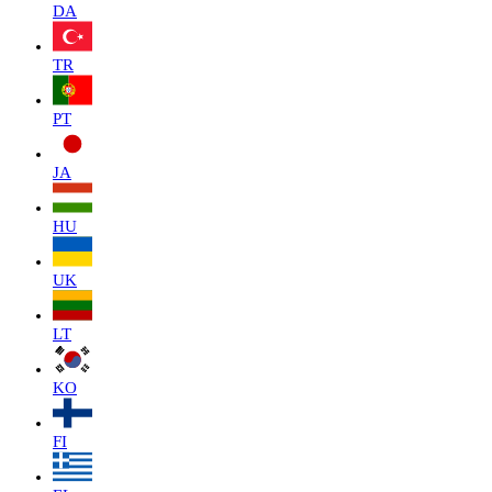
DA
TR
PT
JA
HU
UK
LT
KO
FI