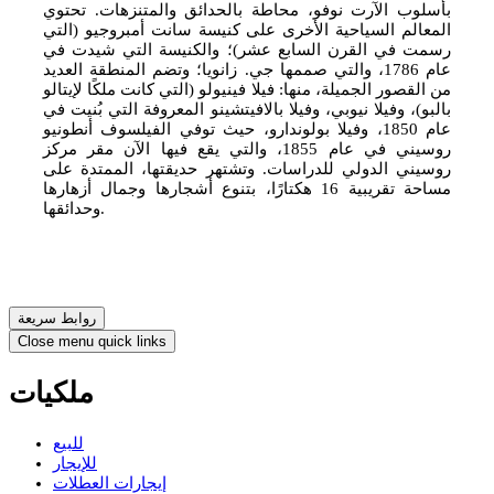
بأسلوب الآرت نوفو، محاطة بالحدائق والمتنزهات. تحتوي
المعالم السياحية الأخرى على كنيسة سانت أمبروجيو (التي
رسمت في القرن السابع عشر)؛ والكنيسة التي شيدت في
عام 1786، والتي صممها جي. زانويا؛ وتضم المنطقة العديد
من القصور الجميلة، منها: فيلا فينيولو (التي كانت ملكًا لإيتالو
بالبو)، وفيلا نيوبي، وفيلا بالافيتشينو المعروفة التي بُنيت في
عام 1850، وفيلا بولوندارو، حيث توفي الفيلسوف أنطونيو
روسيني في عام 1855، والتي يقع فيها الآن مقر مركز
روسيني الدولي للدراسات. وتشتهر حديقتها، الممتدة على
مساحة تقريبية 16 هكتارًا، بتنوع أشجارها وجمال أزهارها
وحدائقها.
روابط سريعة
Close menu quick links
ملكيات
للبيع
للإيجار
إيجارات العطلات