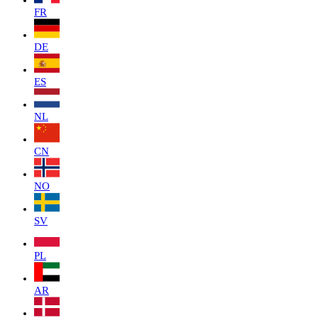
FR
DE
ES
NL
CN
NO
SV
PL
AR