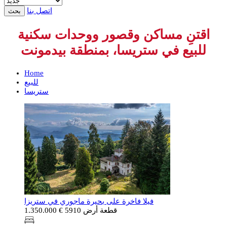
اتصل بنا
بحث
اقتنِ مساكن وقصور ووحدات سكنية
للبيع في ستريسا، بمنطقة بيدمونت
Home
للبيع
ستريسا
فيلا فاخرة على بحيرة ماجوري في ستريزا
قطعة أرض 5910
€ 1.350.000