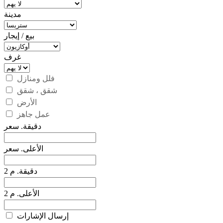
مدينة
بيع / إيجار
غرف
فلل ومنازل
شقق ، شقق
الأرض
عمل جاهز
دقيقة. سعر
الأعلى. سعر
دقيقة. م 2
الأعلى. م 2
إرسال الإشارات