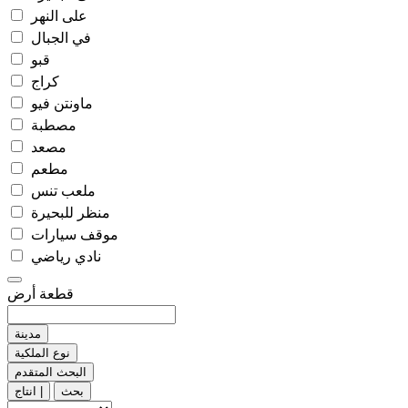
على النهر
في الجبال
قبو
كراج
ماونتن فيو
مصطبة
مصعد
مطعم
ملعب تنس
منظر للبحيرة
موقف سيارات
نادي رياضي
قطعة أرض
مدينة
نوع الملكية
البحث المتقدم
بحث
انتاج |