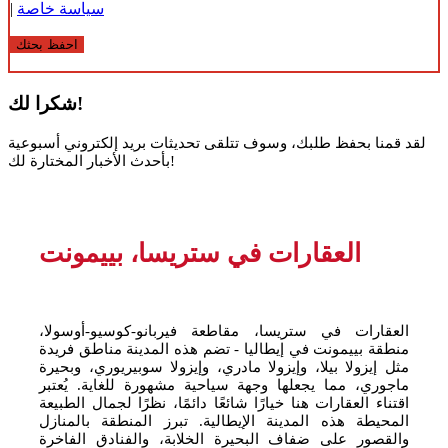
سياسة خاصة
|
احفظ بحثك
شكرا لك!
لقد قمنا بحفظ طلبك، وسوف تتلقى تحديثات بريد إلكتروني أسبوعية
بأحدث الأخبار المختارة لك!
العقارات في ستريسا، بييمونت
العقارات في ستريسا، مقاطعة فيربانو-كوسيو-أوسولا،
منطقة بييمونت في إيطاليا - تضم هذه المدينة مناطق فريدة
مثل إيزولا بيلا، وإيزولا مادري، وإيزولا سوبيريوري، وبحيرة
ماجوري، مما يجعلها وجهة سياحية مشهورة للغاية. يُعتبر
اقتناء العقارات هنا خيارًا شائعًا دائمًا، نظرًا لجمال الطبيعة
المحيطة هذه المدينة الإيطالية. تبرز المنطقة بالمنازل
والقصور على ضفاف البحيرة الخلابة، والفنادق الفاخرة