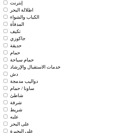
إنترنت
اطلالة البحر
الكباب والشواء
المدفأة
تكيف
جاكوزي
حديقة
حمام
حمام سباحة
خدمات الاستقبال والإرشاد
دش
دواليب مدمجة
ساونا / حمام
شاطئ
شرفة
شريط
علبه
على البحر
على البحيرة