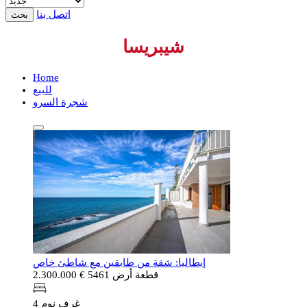
اتصل بنا
بحث
شيبريسا
Home
للبيع
شجرة السرو
إيطاليا: شقة من طابقين مع شاطئ خاص
قطعة أرض 5461
€ 2.300.000
4 غرف نوم