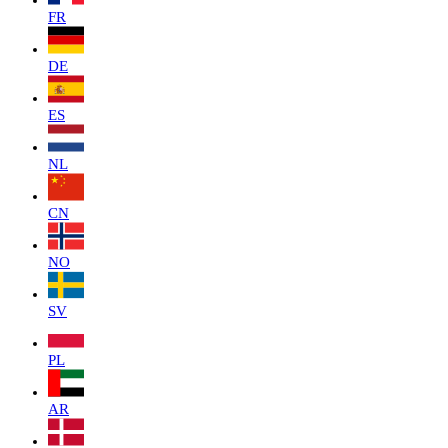
FR
DE
ES
NL
CN
NO
SV
PL
AR