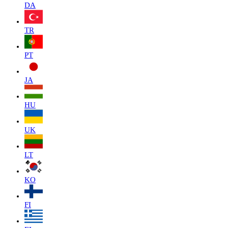
DA
TR
PT
JA
HU
UK
LT
KO
FI