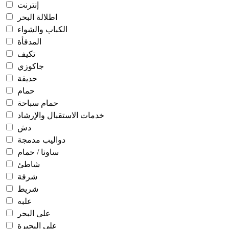
إنترنت
اطلالة البحر
الكباب والشواء
المدفأة
تكيف
جاكوزي
حديقة
حمام
حمام سباحة
خدمات الاستقبال والإرشاد
دش
دواليب مدمجة
ساونا / حمام
شاطئ
شرفة
شريط
علبه
على البحر
على البحيرة