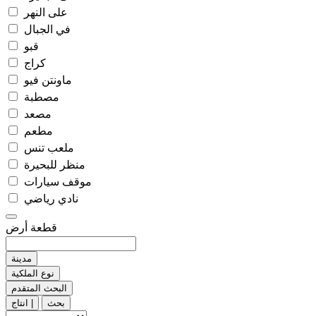
على النهر
في الجبال
قبو
كراج
ماونتن فيو
مصطبة
مصعد
مطعم
ملعب تنس
منظر للبحيرة
موقف سيارات
نادي رياضي
قطعة أرض
مدينة
نوع الملكية
البحث المتقدم
بحث
انتاج |