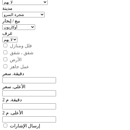
مدينة
بيع / إيجار
غرف
فلل ومنازل
شقق ، شقق
الأرض
عمل جاهز
دقيقة. سعر
الأعلى. سعر
دقيقة. م 2
الأعلى. م 2
إرسال الإشارات