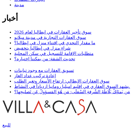
مدينة
أخبار
سوق تأجير العقارات في إيطاليا لعام 2026
سوق العقارات التجارية في مدينة ميلانو
ما مقدار التحدي في اقتناء منزل في إيطاليا؟
شراء منزل في إيطاليا بتخفيض
متطلبات الإقامة للتسجيل في سكن المحلية
تحديث الشقة: من يمكننا اختياره؟
تسويق العقارات مع وجود تباينات
إعادة تركيب عداد الغاز
سوق العقارات الإيطالي: ارتفاع الأسعار وتغير الطلب
يشهد السوق العقاري في إقليم إميليا رومانيا ازدياداً في النشاط.
مَن يَمتَلِكُ بَلّاطَةَ الشُرفةِ السُفلَى: مَن هُوَ المَسؤولُ عَن تَصليحِها؟
للبيع