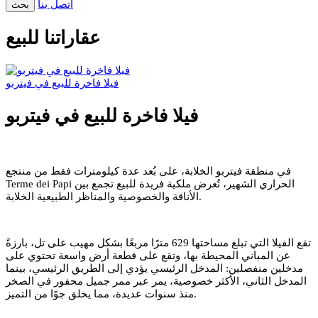
اتصل بنا
بحث
عقاراتنا للبيع
فيلا فاخرة للبيع في فيتربو
فيلا فاخرة للبيع في فيتربو
في منطقة فيتربو الخلابة، على بُعد عدة كيلومترات فقط من منتجع
Terme dei Papi الحراري الشهير، تُعرض ملكية فريدة للبيع تجمع بين
الأناقة والخصوصية والمناظر الطبيعية الخلابة.
تقع الفيلا التي تبلغ مساحتها 629 مترًا مربعًا بشكل مهيب على تل، بارزةً
عن المباني المحيطة بها، وتقع على قطعة أرض واسعة تحتوي على
مدخلين منفصلين: المدخل الرئيسي يؤدي إلى الطريق الرئيسي، بينما
المدخل الثاني، الأكثر خصوصية، يمر عبر ممر جميل محفور في الصخر
منذ سنوات عديدة، مما يخلق جوًا من التميز.