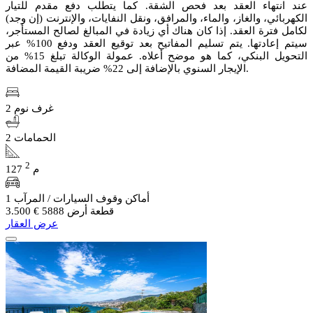
عند انتهاء العقد بعد فحص الشقة. كما يتطلب دفع مقدم للتيار
الكهربائي، والغاز، والماء، والمرافق، ونقل النفايات، والإنترنت (إن وجد)
لكامل فترة العقد. إذا كان هناك أي زيادة في المبالغ لصالح المستأجر،
سيتم إعادتها. يتم تسليم المفاتيح بعد توقيع العقد ودفع 100% عبر
التحويل البنكي، كما هو موضح أعلاه. عمولة الوكالة تبلغ 15% من
الإيجار السنوي بالإضافة إلى 22% ضريبة القيمة المضافة.
2 غرف نوم
2 الحمامات
2
127 م
1 أماكن وقوف السيارات / المرآب
قطعة أرض 5888
€ 3.500
عرض العقار