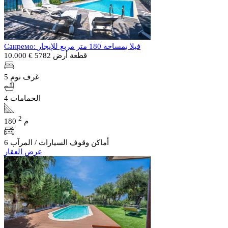
Санремо: فيلا بمساحة 180 متر مربع للإيجار
قطعة أرض 5782
€ 10.000
5 غرف نوم
4 الحمامات
2
180 م
6 أماكن وقوف السيارات / المرآب
عرض العقار