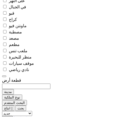
على النهر
في الجبال
قبو
كراج
ماونتن فيو
مصطبة
مصعد
مطعم
ملعب تنس
منظر للبحيرة
موقف سيارات
نادي رياضي
قطعة أرض
مدينة
نوع الملكية
البحث المتقدم
بحث
انتاج |