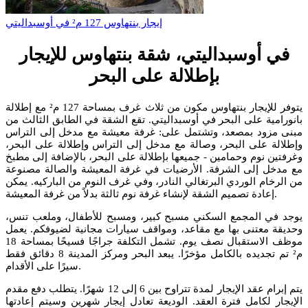
إيجار بنتهاوس 127 م² في أوسبداليتي
في أوسبداليتي، شقة بنتهاوس للإيجار
بإطلالة على البحر
يتوفر للإيجار بنتهاوس مكون من ثلاث غرف بمساحة 127 م² مع إطلالة
بانورامية على البحر في أوسبداليتي. تقع الشقة في الطابق الثالث من
مبنى مزود بمصعد، وتشتمل على: غرفة معيشة مع مدخل إلى التراس
وإطلالة على البحر، وصالة مع مدخل إلى التراس وإطلالة على البحر،
وغرفتين نوم وحمامين - جميعها بإطلالة على البحر، بالإضافة إلى مطبخ
مع مدخل إلى الشرفة. الأرضيات في غرفة المعيشة والصالة مصنوعة
من الرخام الوردي البرتغالي النادر، وفي غرف النوم من الباركيه. يمكن
إعادة تصميم الشقة لإنشاء غرفة نوم ثالثة بدلاً من غرفة المعيشة.
يوجد في المجمع السكني مسبح كبير، ومسبح للأطفال، وملعب تنس،
وحديقة معتنى بها مع مقاعد، ومواقف سيارات مجانية لضيوفكم. يعمل
موظف الاستقبال نصف يوم. تشمل التكلفة جراجًا فسيحًا بمساحة 18
م² تم تجديده بالكامل مؤخرًا. يبعد البحر ومركز المدينة 8 دقائق فقط
سيرًا على الأقدام.
يتم إبرام عقد الإيجار لمدة تتراوح بين 6 إلى 12 شهرًا. يتطلب دفع مقدم
الإيجار لكامل فترة العقد. الوديعة تعادل إيجار شهرين وسيتم إعادتها