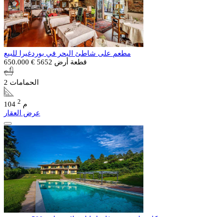
مطعم على شاطئ البحر في بوردغيرا للبيع
قطعة أرض 5652
€ 650.000
2 الحمامات
2
104 م
عرض العقار