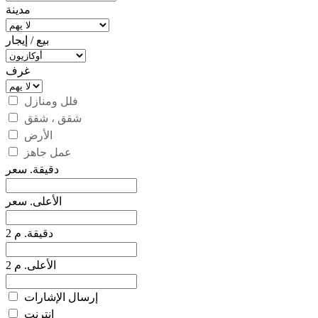
مدينة
بيع / إيجار
غرف
فلل ومنازل
شقق ، شقق
الأرض
عمل جاهز
دقيقة. سعر
الأعلى. سعر
دقيقة. م 2
الأعلى. م 2
إرسال الإشارات
إنترنت