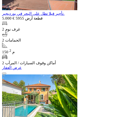
تأجير فيلا تطل على البحر في بورديجير.
قطعة أرض 5955
€ 5.000
2 غرف نوم
2 الحمامات
2
150 م
2 أماكن وقوف السيارات / المرآب
عرض العقار