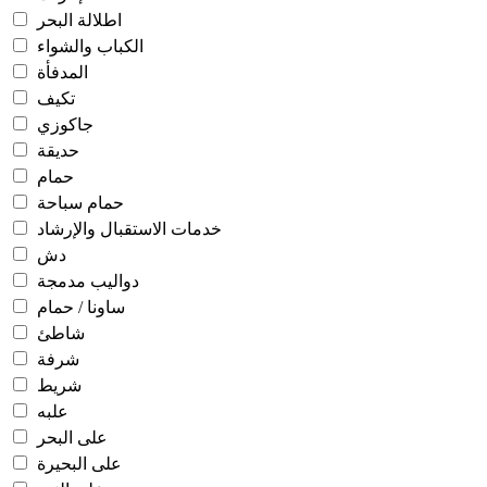
اطلالة البحر
الكباب والشواء
المدفأة
تكيف
جاكوزي
حديقة
حمام
حمام سباحة
خدمات الاستقبال والإرشاد
دش
دواليب مدمجة
ساونا / حمام
شاطئ
شرفة
شريط
علبه
على البحر
على البحيرة