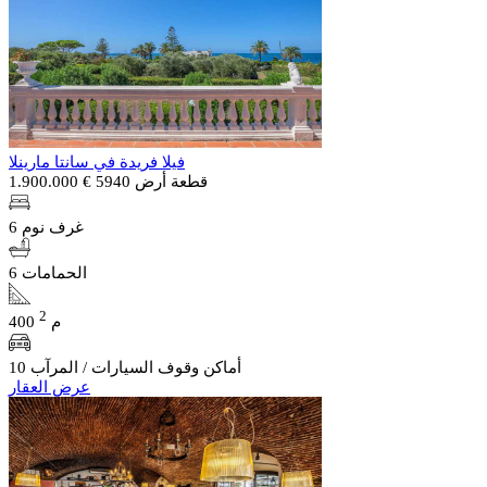
فيلا فريدة في سانتا مارينلا
قطعة أرض 5940
€ 1.900.000
6 غرف نوم
6 الحمامات
2
400 م
10 أماكن وقوف السيارات / المرآب
عرض العقار