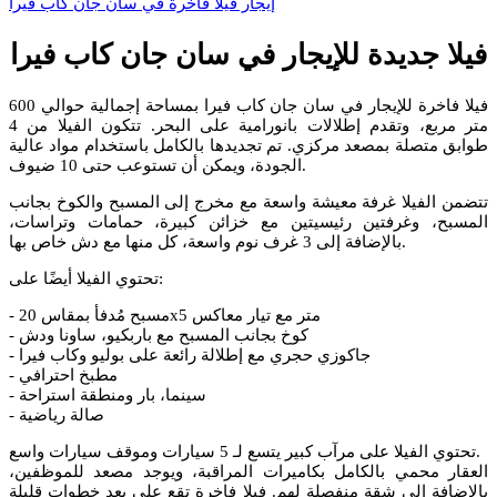
إيجار فيلا فاخرة في سان جان كاب فيرا
فيلا جديدة للإيجار في سان جان كاب فيرا
فيلا فاخرة للإيجار في سان جان كاب فيرا بمساحة إجمالية حوالي 600
متر مربع، وتقدم إطلالات بانورامية على البحر. تتكون الفيلا من 4
طوابق متصلة بمصعد مركزي. تم تجديدها بالكامل باستخدام مواد عالية
الجودة، ويمكن أن تستوعب حتى 10 ضيوف.
تتضمن الفيلا غرفة معيشة واسعة مع مخرج إلى المسبح والكوخ بجانب
المسبح، وغرفتين رئيسيتين مع خزائن كبيرة، حمامات وتراسات،
بالإضافة إلى 3 غرف نوم واسعة، كل منها مع دش خاص بها.
تحتوي الفيلا أيضًا على:
- مسبح مُدفأ بمقاس 20x5 متر مع تيار معاكس
- كوخ بجانب المسبح مع باربكيو، ساونا ودش
- جاكوزي حجري مع إطلالة رائعة على بوليو وكاب فيرا
- مطبخ احترافي
- سينما، بار ومنطقة استراحة
- صالة رياضية
تحتوي الفيلا على مرآب كبير يتسع لـ 5 سيارات وموقف سيارات واسع.
العقار محمي بالكامل بكاميرات المراقبة، ويوجد مصعد للموظفين،
بالإضافة إلى شقة منفصلة لهم. فيلا فاخرة تقع على بعد خطوات قليلة