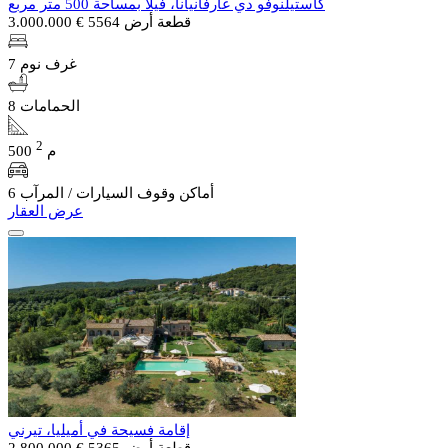
كاستيلنوفو دي غارفانيانا، فيلا بمساحة 500 متر مربع
قطعة أرض 5564
€ 3.000.000
7 غرف نوم
8 الحمامات
2
500 م
6 أماكن وقوف السيارات / المرآب
عرض العقار
إقامة فسيحة في أميليا، تيرني
قطعة أرض 5365
€ 2.800.000