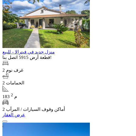
منزل جديد في فيترالا - للبيع
اتصل بنا!
قطعة أرض 5915
2 غرف نوم
2 الحمامات
2
183 م
2 أماكن وقوف السيارات / المرآب
عرض العقار