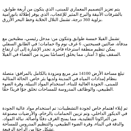
يتم تعزيز التصميم المعماري للمبنى، الذي يتكون من أربعة طوابق،
بالشرفات الأنيقة والبرج المثير للإعجاب، الذي يوفر إطلالة بانورامية
بزاوية 360 درجة، تشمل التلال الخلابة وخط البحر الأزرق.
تشمل الفيلا خمسة طوابق وتتكون من: مدخل رئيسي، مطبخين مع
مدفأة، صالتين فسيحتين، 6 غرف نوم و8 حمامات؛ في الطابق السفلي
يمكن تنظيم منطقة استرخاء فاخرة. تجدر الإشارة إلى أن ارتفاع
السقف يبلغ 3 أمتار، مما يخلق إحساسًا بمزيد من الفضاء في الفيلا.
تبلغ مساحة الأرض 14100 متر مربع ومزودة بالكامل بالمرافق: متصلة
بنظام إمدادات المياه في المدينة ولديها بئر خاص. الحالة المثالية
للمبنى، الجودة العالية للبناء، استخدام المواد النبيلة، وفرة الضوء
الطبيعي، والوظائف المدروسة للمساحات تخلق جوًا فريدًا حقًا.
تم إيلاء اهتمام خاص لجودة التشطيبات: تم استخدام مواد عالية الجودة
في الديكور الداخلي، وتم تزيين الحمامات بالرخام، والأرضيات مصنوعة
من التراكوتا التقليدية، مما يمنح الغرف دفئًا وأصالة. نبالة المواد،
والدقة في البناء، وفرة الضوء الطبيعي، والتنظيم المدروس للمساحة
تشكل جوًا من الراحة الرفيعة.