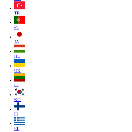
TR
PT
JA
HU
UK
LT
KO
FI
EL