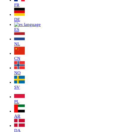
FR
DE
ES
NL
CN
NO
SV
PL
AR
DA