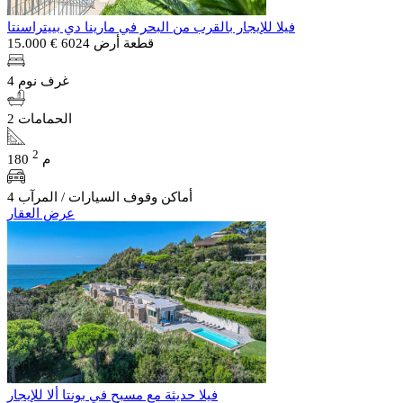
فيلا للإيجار بالقرب من البحر في مارينا دي بييتراسنتا
قطعة أرض 6024
€ 15.000
4 غرف نوم
2 الحمامات
2
180 م
4 أماكن وقوف السيارات / المرآب
عرض العقار
فيلا حديثة مع مسبح في بونتا ألا للإيجار