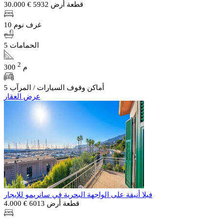
قطعة أرض 5932
€ 30.000
10 غرف نوم
5 الحمامات
2
300 م
5 أماكن وقوف السيارات / المرآب
عرض العقار
فيلا أنيقة على الواجهة البحرية في سانريمو للإيجار
قطعة أرض 6013
€ 4.000