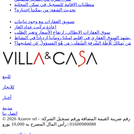
متطلبات الإقامة للتسجيل في سكن المحلية
تحديث الشقة: من يمكننا اختياره؟
تسويق العقارات مع وجود تباينات
إعادة تركيب عداد الغاز
سوق العقارات الإيطالي: ارتفاع الأسعار وتغير الطلب
يشهد السوق العقاري في إقليم إميليا رومانيا ازدياداً في النشاط.
مَن يَمتَلِكُ بَلّاطَةَ الشُرفةِ السُفلَى: مَن هُوَ المَسؤولُ عَن تَصليحِها؟
للبيع
للإيجار
أخبار
مدينة
اتصل بنا
© 2026 Azarov srl - رقم ضريبة القيمة المضافة ورقم تسجيل الشركة:
01600980088 | رأس المال المصرح به 10,000 يورو